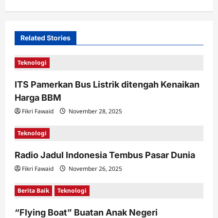
v
i
Related Stories
g
a
Teknologi
t
ITS Pamerkan Bus Listrik ditengah Kenaikan
i
Harga BBM
o
Fikri Fawaid
November 28, 2025
n
Teknologi
Radio Jadul Indonesia Tembus Pasar Dunia
Fikri Fawaid
November 26, 2025
Berita Baik
Teknologi
“Flying Boat” Buatan Anak Negeri