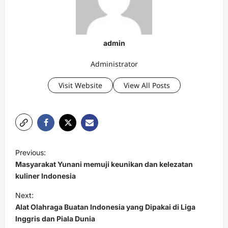
admin
Administrator
Visit Website
View All Posts
P
Previous:
o
Masyarakat Yunani memuji keunikan dan kelezatan
s
kuliner Indonesia
t
Next:
Alat Olahraga Buatan Indonesia yang Dipakai di Liga
n
Inggris dan Piala Dunia
a