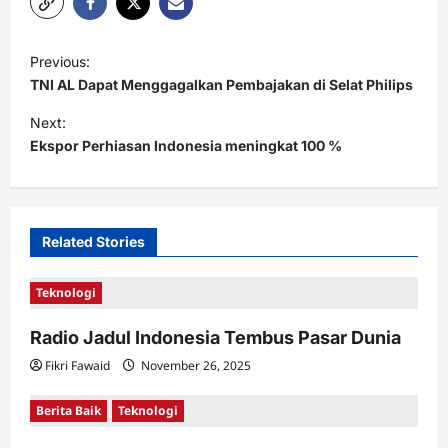
P
Previous:
o
TNI AL Dapat Menggagalkan Pembajakan di Selat Philips
s
Next:
t
Ekspor Perhiasan Indonesia meningkat 100 %
n
a
v
Related Stories
i
Teknologi
g
a
Radio Jadul Indonesia Tembus Pasar Dunia
t
Fikri Fawaid
November 26, 2025
i
Berita Baik
Teknologi
o