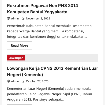
Kimia
Rekrutmen Pegawai Non PNS 2014
Fakultas
Teknik
Kabupaten Bantul Yogyakarta
UGM
admin
November 3, 2025
Pemerintah Kabupaten Bantul membuka kesempatan
kepada Warga Bantul yang memiliki kompetensi,
integritas dan komitmen tinggi untuk melakukan...
Read
Read More
more
about
Rekrutmen
Lowongan
Pegawai
Non
PNS
Lowongan Kerja CPNS 2013 Kementrian Luar
2014
Kabupaten
Negeri (Kemenlu)
Bantul
Yogyakarta
admin
October 27, 2025
Kementerian Luar Negeri (Kemenlu) sudah membuka
pendaftaran Calon Pegawai Negeri Sipil (CPNS) Tahun
Anggaran 2013. Posisinya sebagai...