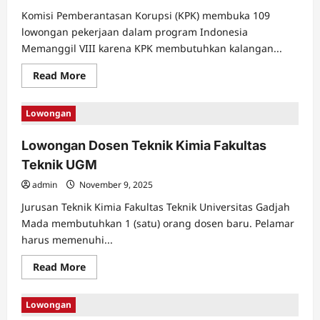
Komisi Pemberantasan Korupsi (KPK) membuka 109
lowongan pekerjaan dalam program Indonesia
Memanggil VIII karena KPK membutuhkan kalangan...
Read
Read More
more
about
Lowongan
Lowongan
KPK
tahun
2014
Lowongan Dosen Teknik Kimia Fakultas
Teknik UGM
admin
November 9, 2025
Jurusan Teknik Kimia Fakultas Teknik Universitas Gadjah
Mada membutuhkan 1 (satu) orang dosen baru. Pelamar
harus memenuhi...
Read
Read More
more
about
Lowongan
Lowongan
Dosen
Teknik