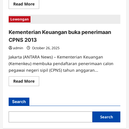
Read
Read More
more
about
Lowongan
Lowongan
Kerja
CPNS
2013
Kementerian Keuangan buka penerimaan
Kementrian
Luar
CPNS 2013
Negeri
(Kemenlu)
admin
October 26, 2025
Jakarta (ANTARA News) – Kementerian Keuangan
(Kemenkeu) membuka pendaftaran penerimaan calon
pegawai negeri sipil (CPNS) tahun anggaran...
Read
Read More
more
about
Kementerian
Keuangan
buka
Search
penerimaan
CPNS
2013
Search