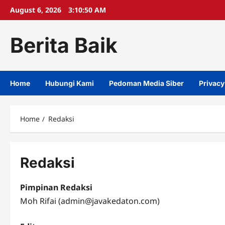
Skip
August 6, 2026
3:10:51 AM
to
content
Berita Baik
Home
Hubungi Kami
Pedoman Media Siber
Privacy
Home
Redaksi
Redaksi
Pimpinan Redaksi
Moh Rifai (admin@javakedaton.com)