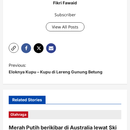
Fikri Fawaid
Subscriber
View All Posts
P
Previous:
o
Eloknya Kupu – Kupu di Lereng Gunung Betung
s
t
n
Related Stories
a
v
Olahraga
i
Merah Putih berikibar di Australia lewat Ski