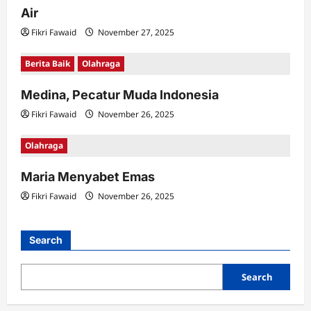
g
Air
a
Fikri Fawaid
November 27, 2025
t
Berita Baik
Olahraga
i
o
Medina, Pecatur Muda Indonesia
n
Fikri Fawaid
November 26, 2025
Olahraga
Maria Menyabet Emas
Fikri Fawaid
November 26, 2025
Search
Search