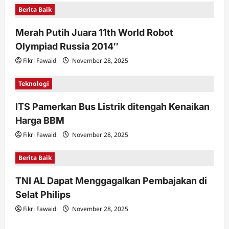
g
Berita Baik
a
t
Merah Putih Juara 11th World Robot
Olympiad Russia 2014″
i
Fikri Fawaid
November 28, 2025
o
n
Teknologi
ITS Pamerkan Bus Listrik ditengah Kenaikan
Harga BBM
Fikri Fawaid
November 28, 2025
Berita Baik
TNI AL Dapat Menggagalkan Pembajakan di
Selat Philips
Fikri Fawaid
November 28, 2025