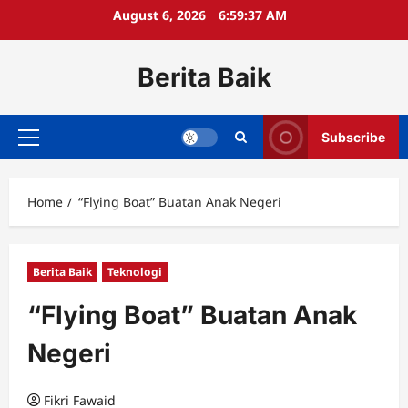
Skip
August 6, 2026
6:59:38 AM
to
content
Berita Baik
Subscribe
Primary
Menu
Home
“Flying Boat” Buatan Anak Negeri
Berita Baik
Teknologi
“Flying Boat” Buatan Anak
Negeri
Fikri Fawaid