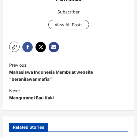
Subscriber
View All Posts
P
Previous:
o
Mahasiswa Indonesia Membuat website
s
“beranilawanmafia”
t
Next:
Mengurangi Bau Kaki
n
a
v
i
Related Stories