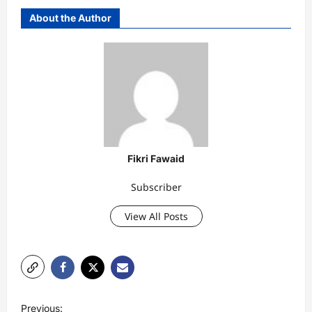
About the Author
Fikri Fawaid
Subscriber
View All Posts
P
Previous: