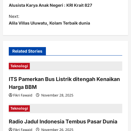
o
Alusista Karya Anak Negeri : KRI Krait 827
s
Next:
t
Alila Villas Uluwatu, Kolam Terbaik dunia
n
a
v
Related Stories
i
Teknologi
g
a
ITS Pamerkan Bus Listrik ditengah Kenaikan
t
Harga BBM
i
Fikri Fawaid
November 28, 2025
o
Teknologi
n
Radio Jadul Indonesia Tembus Pasar Dunia
Fikri Fawaid
November 26, 2025