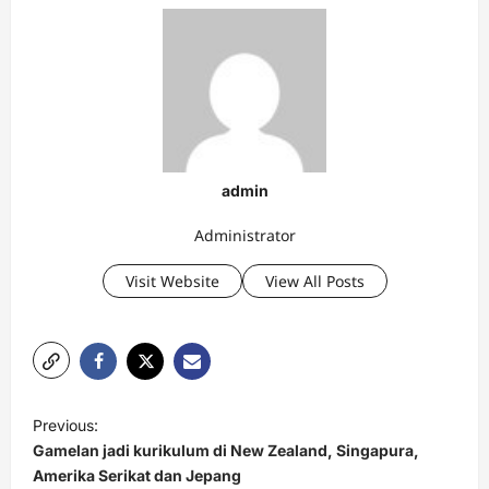
admin
Administrator
Visit Website
View All Posts
P
Previous:
o
Gamelan jadi kurikulum di New Zealand, Singapura,
s
Amerika Serikat dan Jepang