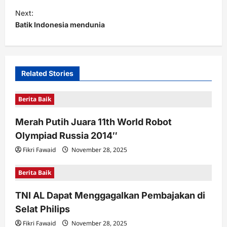
t
Next:
Batik Indonesia mendunia
n
a
v
i
Related Stories
g
Berita Baik
a
t
Merah Putih Juara 11th World Robot
Olympiad Russia 2014″
i
Fikri Fawaid
November 28, 2025
o
n
Berita Baik
TNI AL Dapat Menggagalkan Pembajakan di
Selat Philips
Fikri Fawaid
November 28, 2025