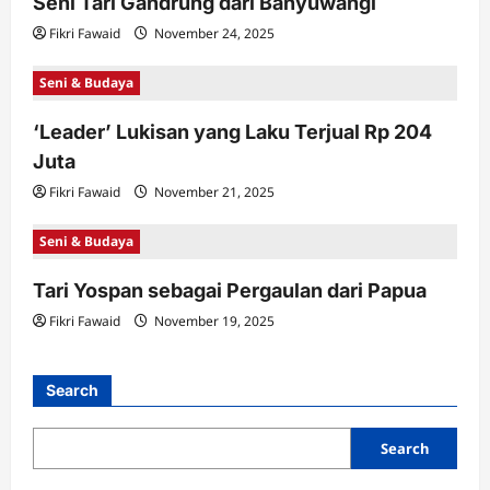
Seni Tari Gandrung dari Banyuwangi
i
Fikri Fawaid
November 24, 2025
o
n
Seni & Budaya
‘Leader’ Lukisan yang Laku Terjual Rp 204
Juta
Fikri Fawaid
November 21, 2025
Seni & Budaya
Tari Yospan sebagai Pergaulan dari Papua
Fikri Fawaid
November 19, 2025
Search
Search