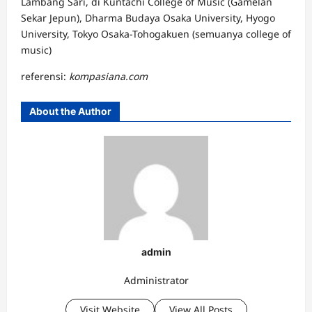
Lambang Sari, di Kuntachi College of Music (Gamelan
Sekar Jepun), Dharma Budaya Osaka University, Hyogo
University, Tokyo Osaka-Tohogakuen (semuanya college of
music)
referensi:
kompasiana.com
About the Author
admin
Administrator
Visit Website
View All Posts