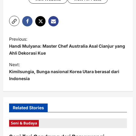
P
Previous:
o
Handi Mulyana: Master Chef Australia Asal Cianjur yang
s
Ahli Dekorasi Kue
t
Next:
Kimilsungia, Bunga nasional Korea Utara berasal dari
n
Indonesia
a
v
i
Related Stories
g
a
Seni & Budaya
t