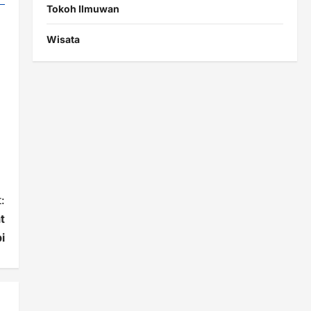
Tokoh Ilmuwan
Wisata
:
t
i