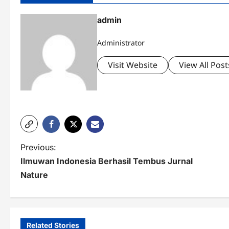
admin
Administrator
Visit Website
View All Post
P
Previous:
Ilmuwan Indonesia Berhasil Tembus Jurnal
o
Nature
s
t
n
Related Stories