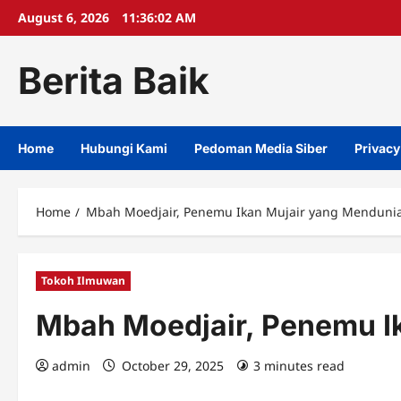
Skip
August 6, 2026
11:36:03 AM
to
content
Berita Baik
Home
Hubungi Kami
Pedoman Media Siber
Privacy
Home
Mbah Moedjair, Penemu Ikan Mujair yang Menduni
Tokoh Ilmuwan
Mbah Moedjair, Penemu I
admin
October 29, 2025
3 minutes read