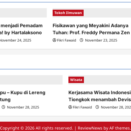
Tokoh Ilmuwan
g menjadi Pemadam
Fisikawan yang Meyakini Adanya
a! by Hartalaksono
Tuhan: Prof. Freddy Permana Zen
November 24, 2025
Fikri Fawaid
November 23, 2025
Wisata
pu – Kupu di Lereng
Kerjasama Wisata Indonesi
tung
Tiongkok menambah Devis
November 28, 2025
Fikri Fawaid
November 28, 20
Copyright © 2026 All rights reserved.
|
ReviewNews
by AF themes.