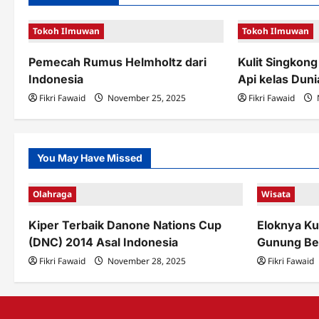
a
Tokoh Ilmuwan
Tokoh Ilmuwan
v
Pemecah Rumus Helmholtz dari
Kulit Singkon
i
Indonesia
Api kelas Duni
g
Fikri Fawaid
November 25, 2025
Fikri Fawaid
a
t
You May Have Missed
i
o
Olahraga
Wisata
n
Kiper Terbaik Danone Nations Cup
Eloknya Ku
(DNC) 2014 Asal Indonesia
Gunung Be
Fikri Fawaid
November 28, 2025
Fikri Fawaid