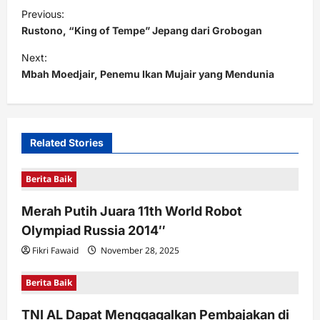
P
Previous:
o
Rustono, “King of Tempe” Jepang dari Grobogan
s
Next:
t
Mbah Moedjair, Penemu Ikan Mujair yang Mendunia
n
a
v
Related Stories
i
Berita Baik
g
a
Merah Putih Juara 11th World Robot
t
Olympiad Russia 2014″
i
Fikri Fawaid
November 28, 2025
o
Berita Baik
n
TNI AL Dapat Menggagalkan Pembajakan di