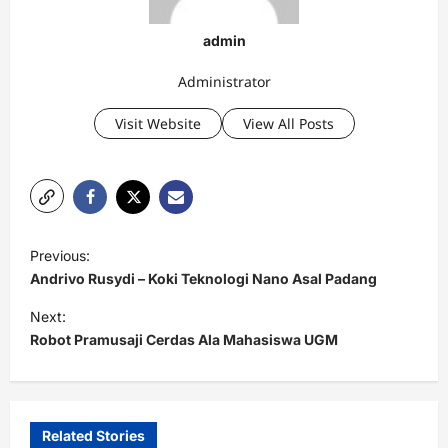
admin
Administrator
Visit Website
View All Posts
P
Previous:
o
Andrivo Rusydi – Koki Teknologi Nano Asal Padang
s
Next:
t
Robot Pramusaji Cerdas Ala Mahasiswa UGM
n
a
v
Related Stories