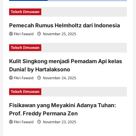
i
Tokoh Ilmuwan
g
a
Pemecah Rumus Helmholtz dari Indonesia
t
Fikri Fawaid
November 25, 2025
i
Tokoh Ilmuwan
o
n
Kulit Singkong menjadi Pemadam Api kelas
Dunia! by Hartalaksono
Fikri Fawaid
November 24, 2025
Tokoh Ilmuwan
Fisikawan yang Meyakini Adanya Tuhan:
Prof. Freddy Permana Zen
Fikri Fawaid
November 23, 2025