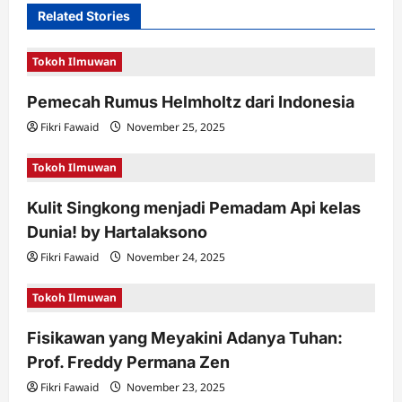
v
Related Stories
i
Tokoh Ilmuwan
g
a
Pemecah Rumus Helmholtz dari Indonesia
t
Fikri Fawaid
November 25, 2025
i
Tokoh Ilmuwan
o
n
Kulit Singkong menjadi Pemadam Api kelas
Dunia! by Hartalaksono
Fikri Fawaid
November 24, 2025
Tokoh Ilmuwan
Fisikawan yang Meyakini Adanya Tuhan:
Prof. Freddy Permana Zen
Fikri Fawaid
November 23, 2025