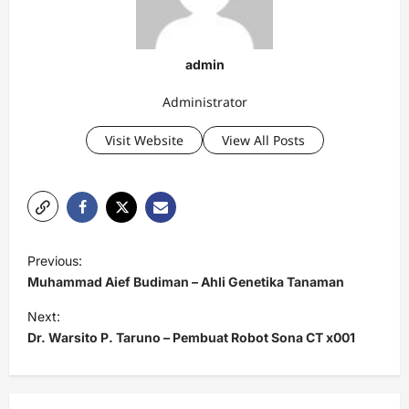
admin
Administrator
Visit Website
View All Posts
P
Previous:
o
Muhammad Aief Budiman – Ahli Genetika Tanaman
s
Next:
t
Dr. Warsito P. Taruno – Pembuat Robot Sona CT x001
n
a