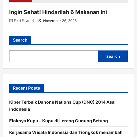
Ingin Sehat! Hindarilah 6 Makanan Ini
Fikri Fawaid
November 26, 2025
Search
Search
Recent Posts
Kiper Terbaik Danone Nations Cup (DNC) 2014 Asal
Indonesia
Eloknya Kupu – Kupu di Lereng Gunung Betung
Kerjasama Wisata Indonesia dan Tiongkok menambah