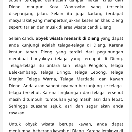
Dieng maupun Kota Wonosobo yang tersedia
disepanjang jalan. Selain itu juga kadang terdapat
masyarakat yang mempertunjukkan kesenian khas Dieng
seperti tarian dan musik di area wisata candi Dieng.
Selain candi,
obyek wisata menarik di Dieng
yang dapat
anda kunjungi adalah telaga-telaga di Dieng. Karena
kontur tanah Dieng yang terdiri dari pegunungan
membuat banyaknya telaga yang terdapat di Dieng.
Telaga-telaga itu antara lain Telaga Pengilon, Telaga
Balekambang, Telaga Dringo, Telaga Cebong, Telaga
Menjer, Telaga Warna, Telaga Merdada, dan Kawah
Dieng. Anda akan sangat nyaman berkunjung ke telaga-
telaga tersebut. Karena lingkungan dari telaga tersebut
masih ditumbuhi tumbuhan yang masih asri dan lebat.
Sehingga suasana sejuk, asri dan segar akan anda
rasakan.
Untuk obyek wisata berupa kawah, anda dapat
menjumpai beberapa kawah di Dieng. Karena letaknya di