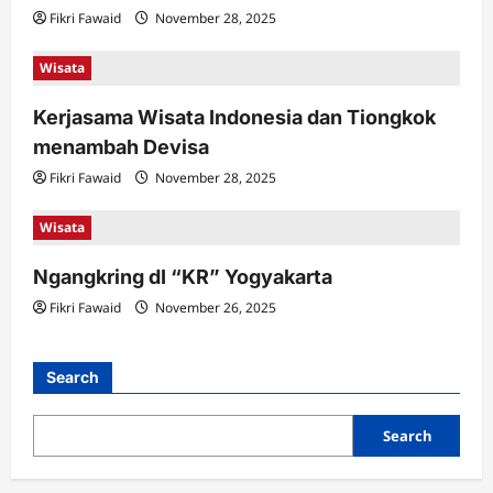
i
Fikri Fawaid
November 28, 2025
o
Wisata
n
Kerjasama Wisata Indonesia dan Tiongkok
menambah Devisa
Fikri Fawaid
November 28, 2025
Wisata
Ngangkring dI “KR” Yogyakarta
Fikri Fawaid
November 26, 2025
Search
Search