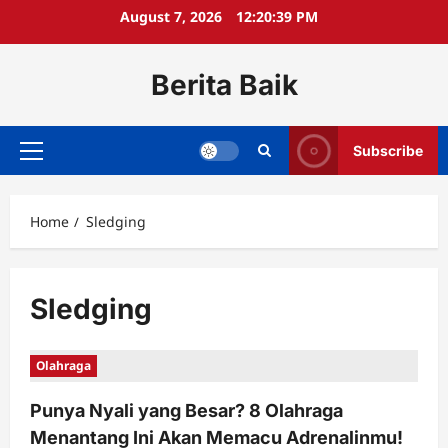
Skip
August 7, 2026
12:20:39 PM
to
content
Berita Baik
Subscribe
Primary
Menu
Home
Sledging
Sledging
Olahraga
Punya Nyali yang Besar? 8 Olahraga
Menantang Ini Akan Memacu Adrenalinmu!