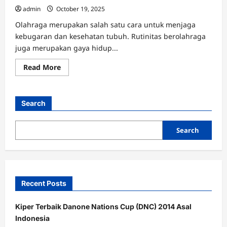
admin
October 19, 2025
Olahraga merupakan salah satu cara untuk menjaga
kebugaran dan kesehatan tubuh. Rutinitas berolahraga
juga merupakan gaya hidup...
Read
Read More
more
about
Punya
Nyali
yang
Search
Besar?
8
Olahraga
Menantang
Search
Ini
Akan
Memacu
Adrenalinmu!
Recent Posts
Kiper Terbaik Danone Nations Cup (DNC) 2014 Asal
Indonesia