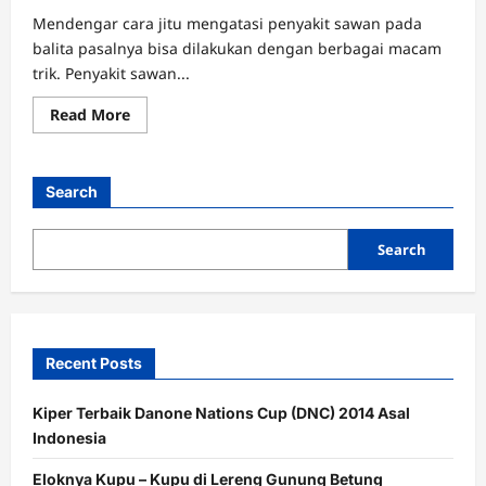
Mendengar cara jitu mengatasi penyakit sawan pada
balita pasalnya bisa dilakukan dengan berbagai macam
trik. Penyakit sawan...
Read
Read More
more
about
3
Cara
Jitu
Search
Mengatasi
Sawan
Pada
Balita
Search
Recent Posts
Kiper Terbaik Danone Nations Cup (DNC) 2014 Asal
Indonesia
Eloknya Kupu – Kupu di Lereng Gunung Betung