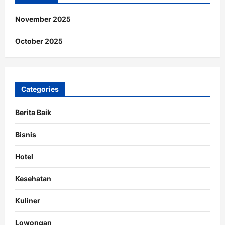
November 2025
October 2025
Categories
Berita Baik
Bisnis
Hotel
Kesehatan
Kuliner
Lowongan