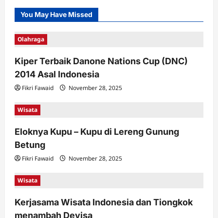
You May Have Missed
Olahraga
Kiper Terbaik Danone Nations Cup (DNC)
2014 Asal Indonesia
Fikri Fawaid
November 28, 2025
Wisata
Eloknya Kupu – Kupu di Lereng Gunung
Betung
Fikri Fawaid
November 28, 2025
Wisata
Kerjasama Wisata Indonesia dan Tiongkok
menambah Devisa