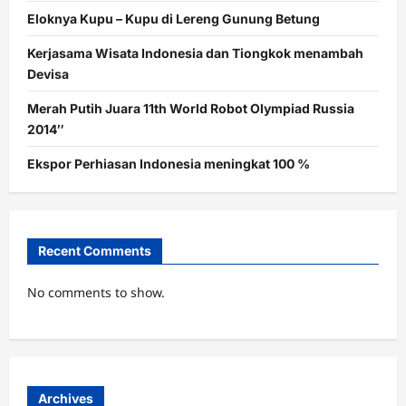
Eloknya Kupu – Kupu di Lereng Gunung Betung
Kerjasama Wisata Indonesia dan Tiongkok menambah
Devisa
Merah Putih Juara 11th World Robot Olympiad Russia
2014″
Ekspor Perhiasan Indonesia meningkat 100 %
Recent Comments
No comments to show.
Archives