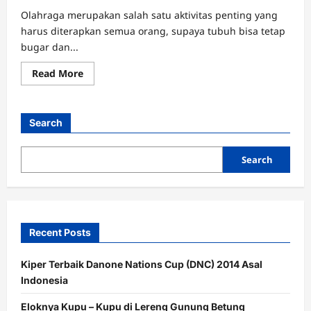
Olahraga merupakan salah satu aktivitas penting yang
harus diterapkan semua orang, supaya tubuh bisa tetap
bugar dan...
Read
Read More
more
about
2
Olahraga
Terbaik
Search
Untuk
Penderita
Asma
Search
Recent Posts
Kiper Terbaik Danone Nations Cup (DNC) 2014 Asal
Indonesia
Eloknya Kupu – Kupu di Lereng Gunung Betung