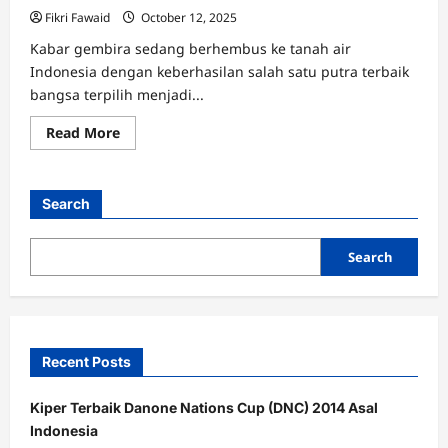
Fikri Fawaid
October 12, 2025
Kabar gembira sedang berhembus ke tanah air
Indonesia dengan keberhasilan salah satu putra terbaik
bangsa terpilih menjadi...
Read
Read More
more
about
Putra
Indonesia
Menjadi
Search
Kapten
U-
15
Real
Search
Madrid
Recent Posts
Kiper Terbaik Danone Nations Cup (DNC) 2014 Asal
Indonesia