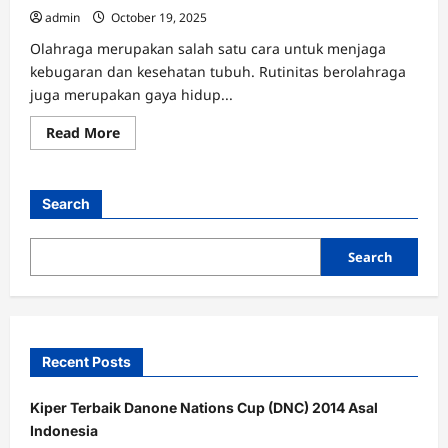
admin
October 19, 2025
Olahraga merupakan salah satu cara untuk menjaga
kebugaran dan kesehatan tubuh. Rutinitas berolahraga
juga merupakan gaya hidup...
Read
Read More
more
about
Punya
Nyali
yang
Search
Besar?
8
Olahraga
Menantang
Search
Ini
Akan
Memacu
Adrenalinmu!
Recent Posts
Kiper Terbaik Danone Nations Cup (DNC) 2014 Asal
Indonesia