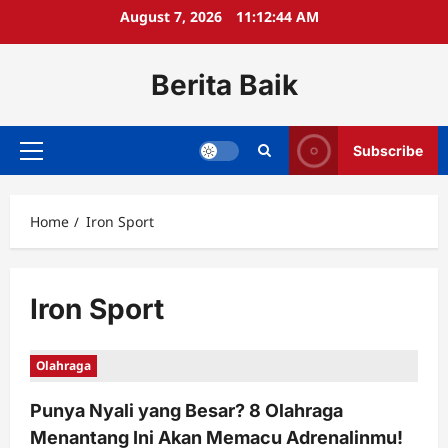
Skip
August 7, 2026
11:12:44 AM
to
content
Berita Baik
Subscribe
Primary
Menu
Home
Iron Sport
Iron Sport
Olahraga
Punya Nyali yang Besar? 8 Olahraga
Menantang Ini Akan Memacu Adrenalinmu!