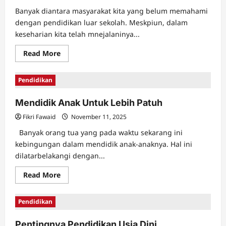
Banyak diantara masyarakat kita yang belum memahami
dengan pendidikan luar sekolah. Meskpiun, dalam
keseharian kita telah mnejalaninya...
Read
Read More
more
about
Pentingnya
Pendidikan
Pendidikan
Luar
Sekolah
Mendidik Anak Untuk Lebih Patuh
Fikri Fawaid
November 11, 2025
Banyak orang tua yang pada waktu sekarang ini
kebingungan dalam mendidik anak-anaknya. Hal ini
dilatarbelakangi dengan...
Read
Read More
more
about
Mendidik
Pendidikan
Anak
Untuk
Lebih
Pentingnya Pendidikan Usia Dini
Patuh