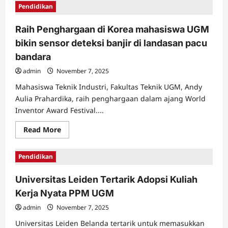
Pemuda
Pendidikan
Jenius
Asal
Indonesia
Raih Penghargaan di Korea mahasiswa UGM
;
March
bikin sensor deteksi banjir di landasan pacu
Boediharjo
bandara
admin
November 7, 2025
Mahasiswa Teknik Industri, Fakultas Teknik UGM, Andy
Aulia Prahardika, raih penghargaan dalam ajang World
Inventor Award Festival....
Read
Read More
more
about
Raih
Pendidikan
Penghargaan
di
Korea
Universitas Leiden Tertarik Adopsi Kuliah
mahasiswa
UGM
Kerja Nyata PPM UGM
bikin
sensor
deteksi
admin
November 7, 2025
banjir
di
Universitas Leiden Belanda tertarik untuk memasukkan