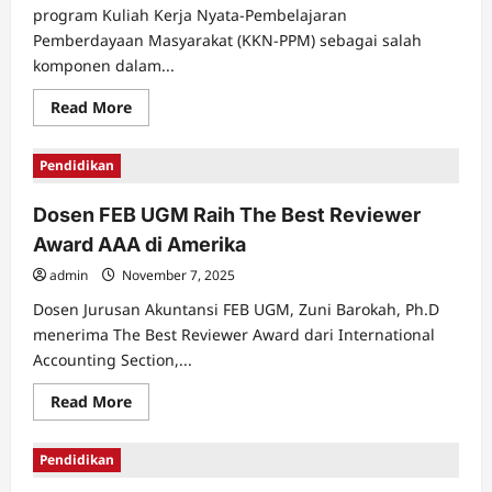
landasan
program Kuliah Kerja Nyata-Pembelajaran
pacu
bandara
Pemberdayaan Masyarakat (KKN-PPM) sebagai salah
komponen dalam...
Read
Read More
more
about
Universitas
Pendidikan
Leiden
Tertarik
Adopsi
Dosen FEB UGM Raih The Best Reviewer
Kuliah
Kerja
Award AAA di Amerika
Nyata
PPM
UGM
admin
November 7, 2025
Dosen Jurusan Akuntansi FEB UGM, Zuni Barokah, Ph.D
menerima The Best Reviewer Award dari International
Accounting Section,...
Read
Read More
more
about
Dosen
Pendidikan
FEB
UGM