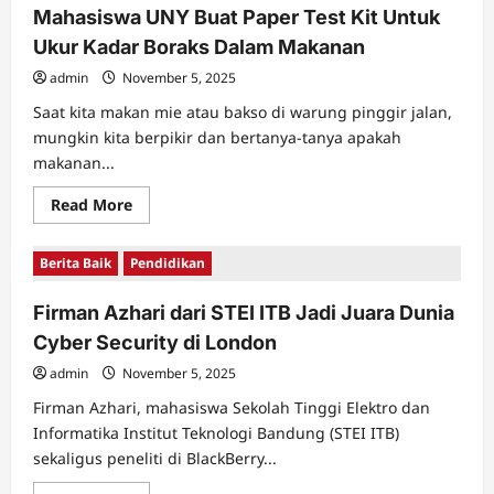
Raih
Mahasiswa UNY Buat Paper Test Kit Untuk
The
Best
Ukur Kadar Boraks Dalam Makanan
Reviewer
Award
AAA
admin
November 5, 2025
di
Amerika
Saat kita makan mie atau bakso di warung pinggir jalan,
mungkin kita berpikir dan bertanya-tanya apakah
makanan...
Read
Read More
more
about
Mahasiswa
Berita Baik
Pendidikan
UNY
Buat
Paper
Firman Azhari dari STEI ITB Jadi Juara Dunia
Test
Kit
Cyber Security di London
Untuk
Ukur
Kadar
admin
November 5, 2025
Boraks
Dalam
Firman Azhari, mahasiswa Sekolah Tinggi Elektro dan
Makanan
Informatika Institut Teknologi Bandung (STEI ITB)
sekaligus peneliti di BlackBerry...