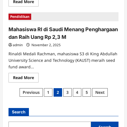
Read
Read More
more
about
Firman
Pendidikan
Azhari
dari
STEI
Mahasiswa RI di Saudi Menang Penghargaan
ITB
Jadi
dan Raih Uang Rp 2,3 M
Juara
Dunia
Cyber
admin
November 2, 2025
Security
di
Rinaldi Medali Rachman, mahasiswa S3 di King Abdullah
London
University Science and Technology (KAUST) meraih seed
fund award...
Read
Read More
more
about
Mahasiswa
Posts
Previous
1
2
3
4
5
Next
RI
di
pagination
Saudi
Menang
Penghargaan
Search
dan
Raih
Uang
Rp