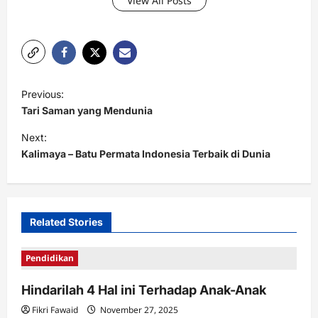
View All Posts
P
Previous:
o
Tari Saman yang Mendunia
s
Next:
t
Kalimaya – Batu Permata Indonesia Terbaik di Dunia
n
a
v
Related Stories
i
Pendidikan
g
a
Hindarilah 4 Hal ini Terhadap Anak-Anak
t
Fikri Fawaid
November 27, 2025