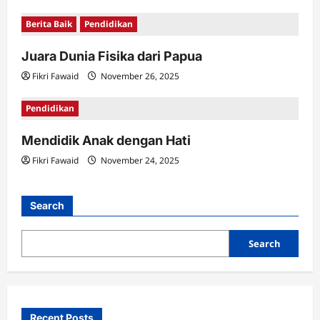
i
Berita Baik
Pendidikan
o
n
Juara Dunia Fisika dari Papua
Fikri Fawaid
November 26, 2025
Pendidikan
Mendidik Anak dengan Hati
Fikri Fawaid
November 24, 2025
Search
Search
Recent Posts