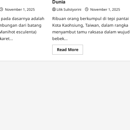
Dunia
November 1, 2025
Lilik Sulistyorini
November 1, 2025
 pada dasarnya adalah
Ribuan orang berkumpul di tepi pantai
ambungan dari batang
Kota Kaohsiung, Taiwan, dalam rangka
Manihot esculenta)
menyambut tamu raksasa dalam wujud
aret...
bebek...
ad
Read
Read More
re
more
ut
about
ibat,
Bebek
ng
Karet
nemu
Raksasa
gkong
Berkeliling
kibat
Dunia