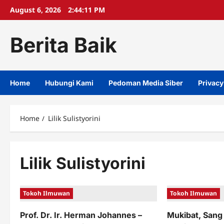
Skip
August 6, 2026
2:44:12 PM
to
content
Berita Baik
Home
Hubungi Kami
Pedoman Media Siber
Privacy
Home
Lilik Sulistyorini
Lilik Sulistyorini
Tokoh Ilmuwan
Tokoh Ilmuwan
Prof. Dr. Ir. Herman Johannes –
Mukibat, San