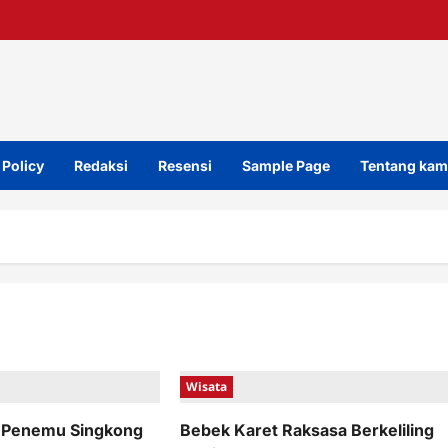
 Policy
Redaksi
Resensi
Sample Page
Tentang kam
Wisata
g Penemu Singkong
Bebek Karet Raksasa Berkeliling