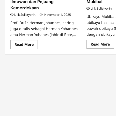
Ilmuwan dan Pejuang
Mukibat
Kemerdekaan
Lilik Sulistyorini
Lilik Sulistyorini
November 1, 2025
Ubikayu Mukibat
ubikayu hasil s
Prof. Dr. Ir. Herman Johannes, sering
bawah ubikayu (
juga ditulis sebagai Herman Yohannes
dengan ubikayu k
atau Herman Yohanes (lahir di Rote,...
Re
Read
Read More
Read More
mo
more
abo
about
Muk
Prof.
Sa
Dr.
Pe
Ir.
Sin
Herman
Mu
Johannes
–
Ilmuwan
dan
Pejuang
Kemerdekaan