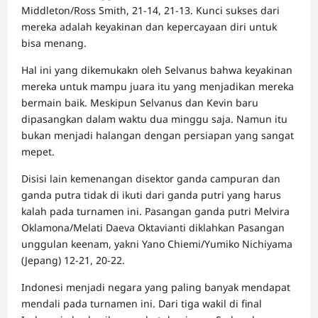
Middleton/Ross Smith, 21-14, 21-13. Kunci sukses dari
mereka adalah keyakinan dan kepercayaan diri untuk
bisa menang.
Hal ini yang dikemukakn oleh Selvanus bahwa keyakinan
mereka untuk mampu juara itu yang menjadikan mereka
bermain baik. Meskipun Selvanus dan Kevin baru
dipasangkan dalam waktu dua minggu saja. Namun itu
bukan menjadi halangan dengan persiapan yang sangat
mepet.
Disisi lain kemenangan disektor ganda campuran dan
ganda putra tidak di ikuti dari ganda putri yang harus
kalah pada turnamen ini. Pasangan ganda putri Melvira
Oklamona/Melati Daeva Oktavianti diklahkan Pasangan
unggulan keenam, yakni Yano Chiemi/Yumiko Nichiyama
(Jepang) 12-21, 20-22.
Indonesi menjadi negara yang paling banyak mendapat
mendali pada turnamen ini. Dari tiga wakil di final