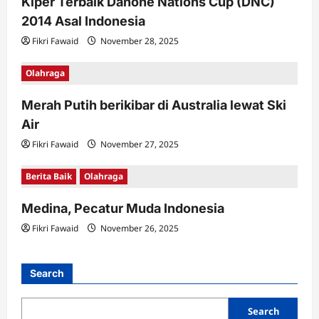
Kiper Terbaik Danone Nations Cup (DNC)
t
2014 Asal Indonesia
i
Fikri Fawaid
November 28, 2025
o
Olahraga
n
Merah Putih berikibar di Australia lewat Ski
Air
Fikri Fawaid
November 27, 2025
Berita Baik
Olahraga
Medina, Pecatur Muda Indonesia
Fikri Fawaid
November 26, 2025
Search
Search