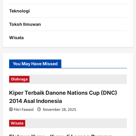
Teknologi
Tokoh Ilmuwan
Wisata
You May Have Missed
Olahraga
Kiper Terbaik Danone Nations Cup (DNC)
2014 Asal Indonesia
Fikri Fawaid
November 28, 2025
Wisata