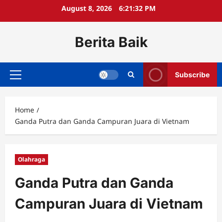
Skip
August 8, 2026
6:21:33 PM
to
content
Berita Baik
Subscribe
Primary
Menu
Home
Ganda Putra dan Ganda Campuran Juara di Vietnam
Olahraga
Ganda Putra dan Ganda
Campuran Juara di Vietnam