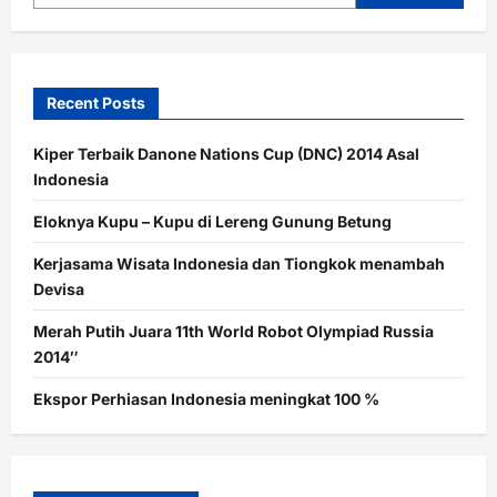
Recent Posts
Kiper Terbaik Danone Nations Cup (DNC) 2014 Asal
Indonesia
Eloknya Kupu – Kupu di Lereng Gunung Betung
Kerjasama Wisata Indonesia dan Tiongkok menambah
Devisa
Merah Putih Juara 11th World Robot Olympiad Russia
2014″
Ekspor Perhiasan Indonesia meningkat 100 %