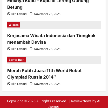
Eloknya Kupu – Kupu di Lereng Gunung
Betung
Fikri Fawaid
November 28, 2025
Wisata
Kerjasama Wisata Indonesia dan Tiongkok
menambah Devisa
Fikri Fawaid
November 28, 2025
Berita Baik
Merah Putih Juara 11th World Robot
Olympiad Russia 2014″
Fikri Fawaid
November 28, 2025
Copyright © 2026 All rights reserved.
|
ReviewNews
by AF
themes.