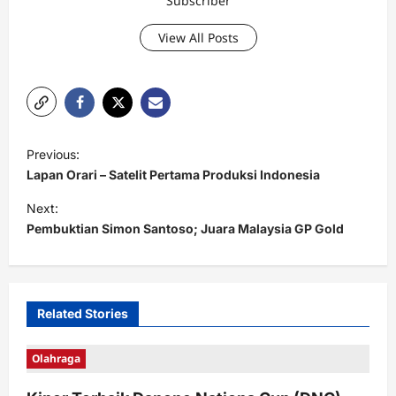
Subscriber
View All Posts
P
Previous:
o
Lapan Orari – Satelit Pertama Produksi Indonesia
s
Next:
t
Pembuktian Simon Santoso; Juara Malaysia GP Gold
n
a
v
Related Stories
i
Olahraga
g
a