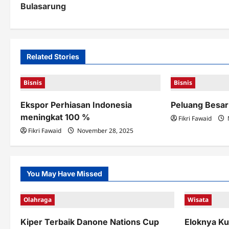
Bulasarung
s
t
n
Related Stories
a
Bisnis
Bisnis
v
Ekspor Perhiasan Indonesia
Peluang Besar
i
meningkat 100 %
Fikri Fawaid
g
Fikri Fawaid
November 28, 2025
a
t
You May Have Missed
i
o
Olahraga
Wisata
n
Kiper Terbaik Danone Nations Cup
Eloknya Ku