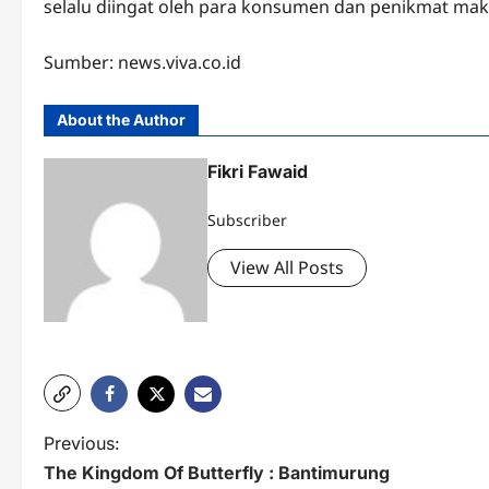
selalu diingat oleh para konsumen dan penikmat ma
Sumber: news.viva.co.id
About the Author
Fikri Fawaid
Subscriber
View All Posts
P
Previous:
The Kingdom Of Butterfly : Bantimurung
o