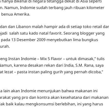
 hanya dikenal di negara tetangga dekat di Asia seperti
an. Namun, Indomie sudah terbang jauh ribuan kilometer
a benua Amerika.
dan dan Libanon malah hampir ada di setiap toko retail da
adi salah satu kado natal favorit. Seorang blogger yang
 AS pada 13 Desember 2009 menyebutkan lima bungkus
murah.
g Instan Indomie – Mix 5 Flavor – untuk dimasak,” tulis
Namun, karena desakan rekan dari India, S.M. Rana, saya
lezat – pasta instan paling gurih yang pernah dicoba,”
ara lain akan Indomie menunjukan bahwa makanan ini
rakat yang pro dan kontra akan kesehatana dari makanan
idak baik kalau mengkonsumsi berlebihan, ini yang harus