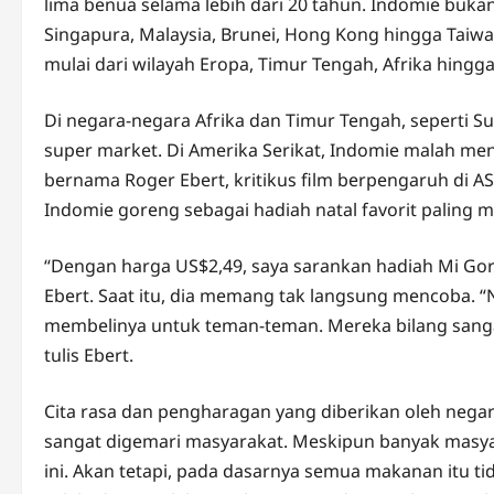
lima benua selama lebih dari 20 tahun. Indomie bukan
Singapura, Malaysia, Brunei, Hong Kong hingga Taiw
mulai dari wilayah Eropa, Timur Tengah, Afrika hingg
Di negara-negara Afrika dan Timur Tengah, seperti Su
super market. Di Amerika Serikat, Indomie malah menj
bernama Roger Ebert, kritikus film berpengaruh di
Indomie goreng sebagai hadiah natal favorit paling 
“Dengan harga US$2,49, saya sarankan hadiah Mi Goren
Ebert. Saat itu, dia memang tak langsung mencoba. “
membelinya untuk teman-teman. Mereka bilang sangat 
tulis Ebert.
Cita rasa dan pengharagan yang diberikan oleh neg
sangat digemari masyarakat. Meskipun banyak masya
ini. Akan tetapi, pada dasarnya semua makanan itu t