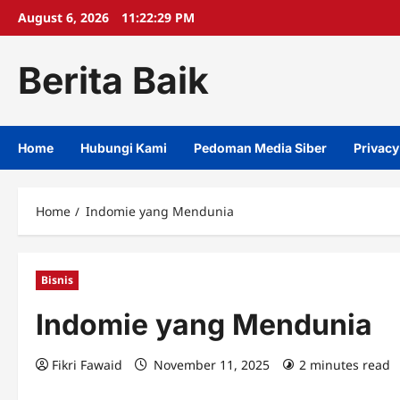
Skip
August 6, 2026
11:22:30 PM
to
content
Berita Baik
Home
Hubungi Kami
Pedoman Media Siber
Privacy
Home
Indomie yang Mendunia
Bisnis
Indomie yang Mendunia
Fikri Fawaid
November 11, 2025
2 minutes read