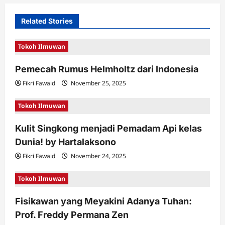
v
i
Related Stories
g
Tokoh Ilmuwan
a
t
Pemecah Rumus Helmholtz dari Indonesia
i
Fikri Fawaid
November 25, 2025
o
Tokoh Ilmuwan
n
Kulit Singkong menjadi Pemadam Api kelas
Dunia! by Hartalaksono
Fikri Fawaid
November 24, 2025
Tokoh Ilmuwan
Fisikawan yang Meyakini Adanya Tuhan:
Prof. Freddy Permana Zen