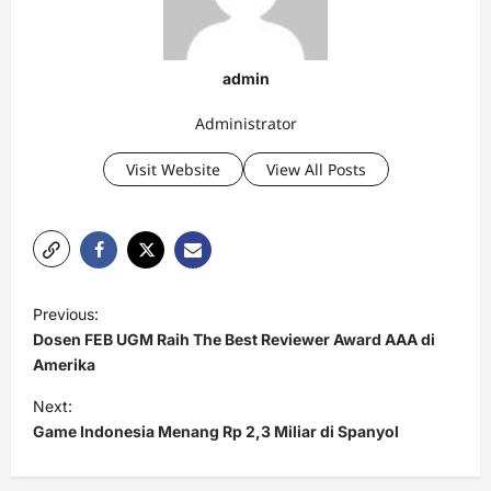
admin
Administrator
Visit Website
View All Posts
P
Previous:
o
Dosen FEB UGM Raih The Best Reviewer Award AAA di
s
Amerika
t
Next:
Game Indonesia Menang Rp 2,3 Miliar di Spanyol
n
a