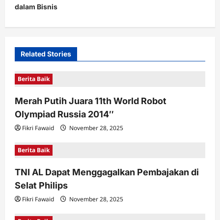
dalam Bisnis
n
a
v
i
Related Stories
g
Berita Baik
a
t
Merah Putih Juara 11th World Robot
Olympiad Russia 2014″
i
Fikri Fawaid
November 28, 2025
o
n
Berita Baik
TNI AL Dapat Menggagalkan Pembajakan di
Selat Philips
Fikri Fawaid
November 28, 2025