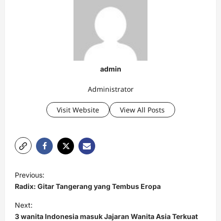
admin
Administrator
Visit Website
View All Posts
P
Previous:
o
Radix: Gitar Tangerang yang Tembus Eropa
s
Next:
t
3 wanita Indonesia masuk Jajaran Wanita Asia Terkuat