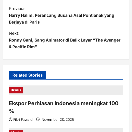
P
Previous:
o
Harry Halim: Perancang Busana Asal Pontianak yang
s
Berjaya di Paris
t
Next:
Ronny Gani, Sang Animator di Balik Layar “The Avenger
n
& Pacific Rim”
a
v
i
Related Stories
g
a
Bisnis
t
Ekspor Perhiasan Indonesia meningkat 100
i
%
o
Fikri Fawaid
November 28, 2025
n