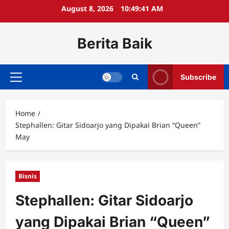
Skip
August 8, 2026
10:49:41 AM
to
content
Berita Baik
Subscribe
Primary
Menu
Home
Stephallen: Gitar Sidoarjo yang Dipakai Brian “Queen”
May
Bisnis
Stephallen: Gitar Sidoarjo
yang Dipakai Brian “Queen”