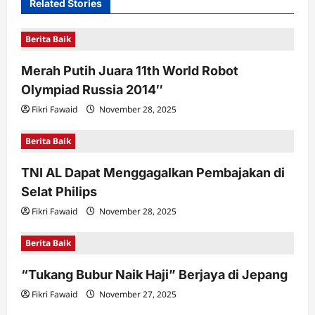
Related Stories
g
a
Berita Baik
t
Merah Putih Juara 11th World Robot
i
Olympiad Russia 2014″
o
Fikri Fawaid
November 28, 2025
n
Berita Baik
TNI AL Dapat Menggagalkan Pembajakan di
Selat Philips
Fikri Fawaid
November 28, 2025
Berita Baik
“Tukang Bubur Naik Haji” Berjaya di Jepang
Fikri Fawaid
November 27, 2025