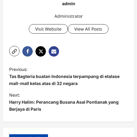
admin
Administrator
Visit Website
View All Posts
P
Previous:
o
Tas Bagteria buatan Indonesia terpampang di etalase
s
mall-mall kelas atas di 32 negara
t
Next:
Harry Halim: Perancang Busana Asal Pontianak yang
n
Berjaya di Paris
a
v
i