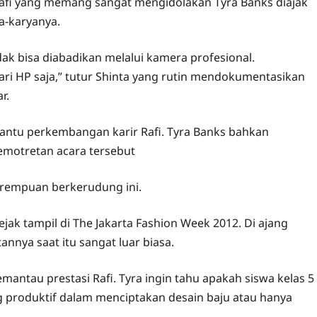
 Rafi yang memang sangat mengidolakan Tyra Banks diajak
a-karyanya.
k bisa diabadikan melalui kamera profesional.
ri HP saja,” tutur Shinta yang rutin mendokumentasikan
r.
antu perkembangan karir Rafi. Tyra Banks bahkan
emotretan acara tersebut
erempuan berkerudung ini.
sejak tampil di The Jakarta Fashion Week 2012. Di ajang
nnya saat itu sangat luar biasa.
mantau prestasi Rafi. Tyra ingin tahu apakah siswa kelas 5
ng produktif dalam menciptakan desain baju atau hanya