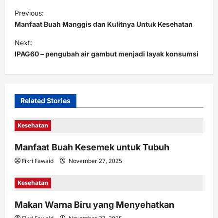
P
Previous:
o
Manfaat Buah Manggis dan Kulitnya Untuk Kesehatan
s
Next:
t
IPAG60 – pengubah air gambut menjadi layak konsumsi
n
a
v
Related Stories
i
Kesehatan
g
a
Manfaat Buah Kesemek untuk Tubuh
t
Fikri Fawaid
November 27, 2025
i
Kesehatan
o
n
Makan Warna Biru yang Menyehatkan