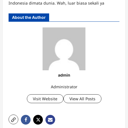
Indonesia dimata dunia. Wah, luar biasa sekali ya
About the Author
admin
Administrator
Visit Website
View All Posts