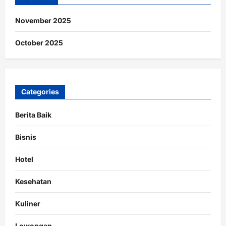
November 2025
October 2025
Categories
Berita Baik
Bisnis
Hotel
Kesehatan
Kuliner
Lowongan