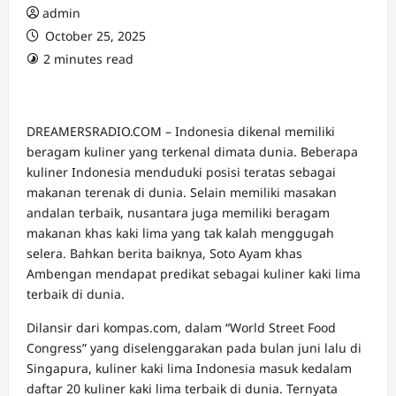
admin
October 25, 2025
2 minutes read
DREAMERSRADIO.COM – Indonesia dikenal memiliki
beragam kuliner yang terkenal dimata dunia. Beberapa
kuliner Indonesia menduduki posisi teratas sebagai
makanan terenak di dunia. Selain memiliki masakan
andalan terbaik, nusantara juga memiliki beragam
makanan khas kaki lima yang tak kalah menggugah
selera. Bahkan berita baiknya, Soto Ayam khas
Ambengan mendapat predikat sebagai kuliner kaki lima
terbaik di dunia.
Dilansir dari kompas.com, dalam “World Street Food
Congress” yang diselenggarakan pada bulan juni lalu di
Singapura, kuliner kaki lima Indonesia masuk kedalam
daftar 20 kuliner kaki lima terbaik di dunia. Ternyata