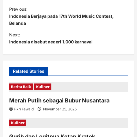
P
Previous:
o
Indonesia Berjaya pada 17th World Music Contest,
s
Belanda
t
Next:
Indonesia disebut negeri 1.000 karnaval
n
a
v
i
Related Stories
g
Berita Baik
Kuliner
a
t
Merah Putih sebagai Bubur Nusantara
i
Fikri Fawaid
November 25, 2025
o
Kuliner
n
Gurih dan Legitnya Ketan Kratok