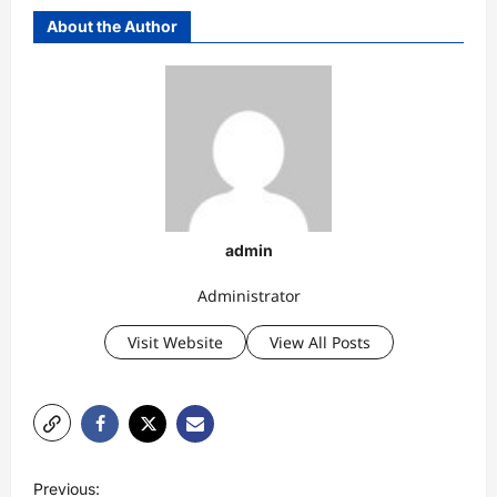
About the Author
admin
Administrator
Visit Website
View All Posts
P
Previous: