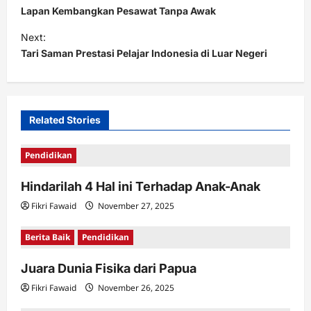
o
Lapan Kembangkan Pesawat Tanpa Awak
s
Next:
t
Tari Saman Prestasi Pelajar Indonesia di Luar Negeri
n
a
v
Related Stories
i
Pendidikan
g
a
Hindarilah 4 Hal ini Terhadap Anak-Anak
t
Fikri Fawaid
November 27, 2025
i
Berita Baik
Pendidikan
o
n
Juara Dunia Fisika dari Papua
Fikri Fawaid
November 26, 2025