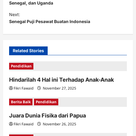
s
Senegal, dan Uganda
t
Next:
Senegal Puji Pesawat Buatan Indonesia
n
a
v
i
Related Stories
g
Pendidikan
a
t
Hindarilah 4 Hal ini Terhadap Anak-Anak
i
Fikri Fawaid
November 27, 2025
o
Berita Baik
Pendidikan
n
Juara Dunia Fisika dari Papua
Fikri Fawaid
November 26, 2025