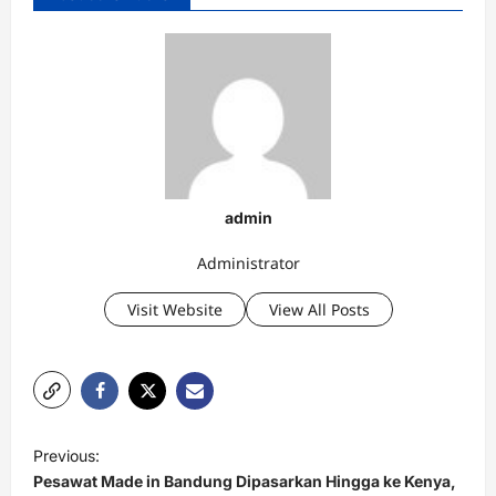
admin
Administrator
Visit Website
View All Posts
P
Previous:
o
Pesawat Made in Bandung Dipasarkan Hingga ke Kenya,