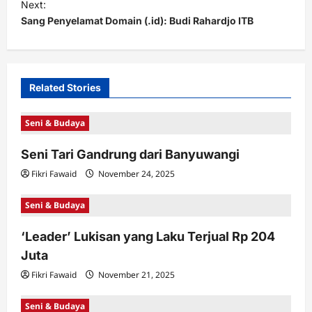
Next:
t
Sang Penyelamat Domain (.id): Budi Rahardjo ITB
n
a
v
Related Stories
i
Seni & Budaya
g
a
Seni Tari Gandrung dari Banyuwangi
t
Fikri Fawaid
November 24, 2025
i
Seni & Budaya
o
n
‘Leader’ Lukisan yang Laku Terjual Rp 204
Juta
Fikri Fawaid
November 21, 2025
Seni & Budaya