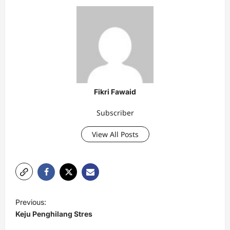
Fikri Fawaid
Subscriber
View All Posts
P
Previous:
o
Keju Penghilang Stres
s