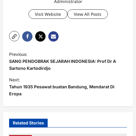
Administrator
Visit Website
View All Posts
P
Previous:
o
SANG PENDOBRAK SEJARAH INDONESIA: Prof Dr A
s
Sartono Kartodirdjo
t
Next:
Tahun 1935 Pesawat buatan Bandung, Mendarat Di
n
Eropa
a
v
i
Related Stories
g
a