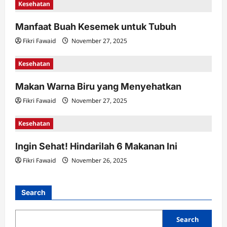
Kesehatan
t
Manfaat Buah Kesemek untuk Tubuh
i
Fikri Fawaid
November 27, 2025
o
n
Kesehatan
Makan Warna Biru yang Menyehatkan
Fikri Fawaid
November 27, 2025
Kesehatan
Ingin Sehat! Hindarilah 6 Makanan Ini
Fikri Fawaid
November 26, 2025
Search
Search