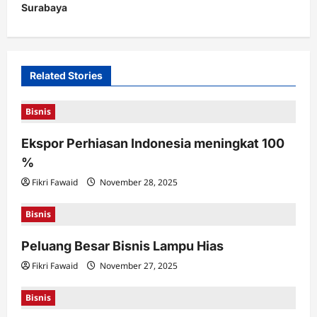
Surabaya
n
a
v
i
Related Stories
g
Bisnis
a
t
Ekspor Perhiasan Indonesia meningkat 100
%
i
Fikri Fawaid
November 28, 2025
o
n
Bisnis
Peluang Besar Bisnis Lampu Hias
Fikri Fawaid
November 27, 2025
Bisnis