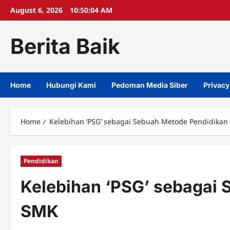
Skip
August 6, 2026
10:50:04 AM
to
content
Berita Baik
Home
Hubungi Kami
Pedoman Media Siber
Privacy
Home
Kelebihan ‘PSG’ sebagai Sebuah Metode Pendidika
Pendidikan
Kelebihan ‘PSG’ sebagai
SMK