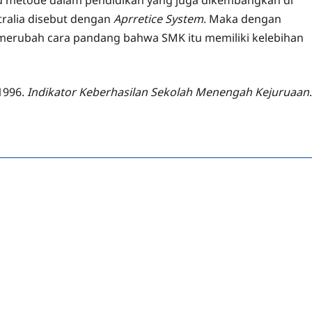
u metode dalam pendidikan yang juga dikembangkan di
tralia disebut dengan
Aprretice System
. Maka dengan
 merubah cara pandang bahwa SMK itu memiliki kelebihan
1996.
Indikator Keberhasilan Sekolah Menengah Kejuruaan
.