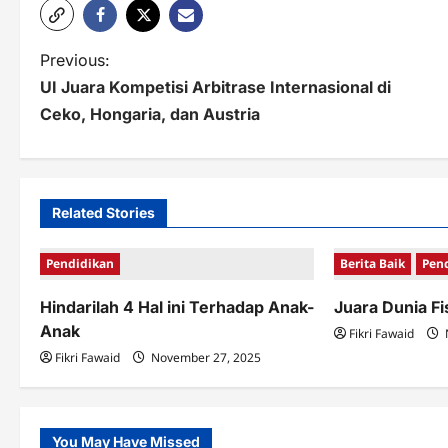
P
Previous:
UI Juara Kompetisi Arbitrase Internasional di
o
Ceko, Hongaria, dan Austria
s
t
n
Related Stories
a
Pendidikan
Berita Baik
Pen
v
Hindarilah 4 Hal ini Terhadap Anak-
Juara Dunia Fi
i
Anak
Fikri Fawaid
g
Fikri Fawaid
November 27, 2025
a
t
You May Have Missed