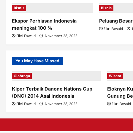
Bisnis
Bisnis
a
v
Ekspor Perhiasan Indonesia
Peluang Besar
meningkat 100 %
Fikri Fawaid
i
Fikri Fawaid
November 28, 2025
g
a
You May Have Missed
t
i
Olahraga
Wisata
o
Kiper Terbaik Danone Nations Cup
Eloknya Ku
n
(DNC) 2014 Asal Indonesia
Gunung Be
Fikri Fawaid
November 28, 2025
Fikri Fawaid