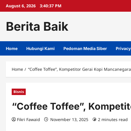
Skip
August 6, 2026
3:40:37 PM
to
content
Berita Baik
Home
Hubungi Kami
Pedoman Media Siber
Privacy
Home
“Coffee Toffee”, Kompetitor Gerai Kopi Mancanegara
Bisnis
“Coffee Toffee”, Kompeti
Fikri Fawaid
November 13, 2025
2 minutes read