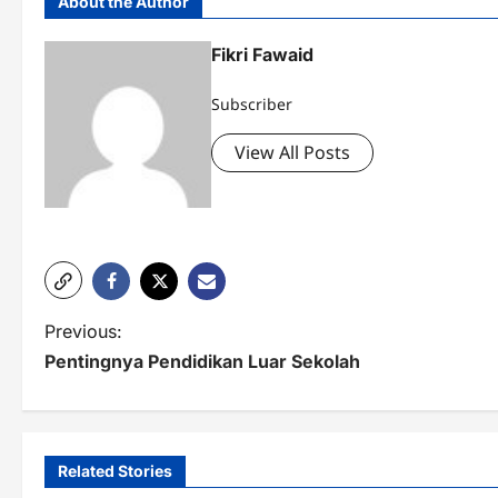
About the Author
Fikri Fawaid
Subscriber
View All Posts
P
Previous:
Pentingnya Pendidikan Luar Sekolah
o
s
t
Related Stories
n