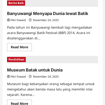
Mendidik
Berita Baik
Anak
dengan
Hati
Banyuwangi Menyapa Dunia lewat Batik
Fikri Fawaid
November 24, 2025
Pada tahun ini Banyuwangi kembali lagi mengadakan
acara Banyuwangi Batik Festival (BBF) 2014. Acara ini
diselenggarakan di...
Read
Read More
more
about
Banyuwangi
Pendidikan
Menyapa
Dunia
lewat
Museum Batak untuk Dunia
Batik
Fikri Fawaid
November 24, 2025
Museum bagi kebanyakan orang sebagai tempat untuk
mengetahui akan benda masa lalu yang memiliki nilai
sejarah. Karena...
Read
Read More