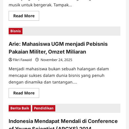
musik untuk bergerak. Tampak...
Read
Read More
more
about
Seni
Bisnis
Tari
Gandrung
dari
Arie: Mahasiswa UGM menjadi Pebisnis
Banyuwangi
Pakaian Militer, Omzet Miliaran
Fikri Fawaid
November 24, 2025
Menjadi mahasiswa bukan sebuah halangan dalam
mencapai sukses dalam dunia bisnis yang penuh
dengan dinamika dan tantangan....
Read
Read More
more
about
Arie:
Berita Baik
Pendidikan
Mahasiswa
UGM
menjadi
Indonesia Mendapat Mendali di Conference
Pebisnis
Pakaian
of Young Scientist (APCYS) 2014
Militer,