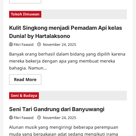
more
about
Museum
Tokoh Ilmuwan
Batak
untuk
Dunia
Kulit Singkong menjadi Pemadam Api kelas
Dunia! by Hartalaksono
Fikri Fawaid
November 24, 2025
Banyak orang berhasil dalam bidang yang dipilih karena
mereka bekerja dengan apa yang membuat mereka
bahagia. Namun...
Read
Read More
more
about
Kulit
Seni & Budaya
Singkong
menjadi
Pemadam
Seni Tari Gandrung dari Banyuwangi
Api
kelas
Dunia!
Fikri Fawaid
November 24, 2025
by
Hartalaksono
Alunan musik yang mengiringi beberapa perempuan
muda yang berpakaian adat sedang mengikuti irama