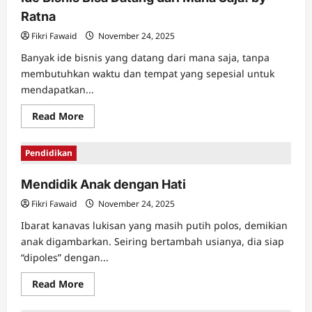
Ratna
Fikri Fawaid
November 24, 2025
Banyak ide bisnis yang datang dari mana saja, tanpa
membutuhkan waktu dan tempat yang sepesial untuk
mendapatkan...
Read
Read More
more
about
Ide
Pendidikan
Bisnis
Bisa
Datang
Mendidik Anak dengan Hati
dari
Mana
Saja!
Fikri Fawaid
November 24, 2025
by
Ratna
Ibarat kanavas lukisan yang masih putih polos, demikian
anak digambarkan. Seiring bertambah usianya, dia siap
“dipoles” dengan...
Read
Read More
more
about