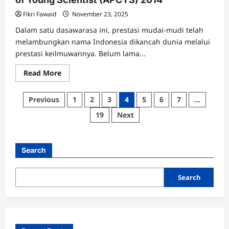
Omzet
Miliaran
Fikri Fawaid
November 23, 2025
Dalam satu dasawarasa ini, prestasi mudai-mudi telah
melambungkan nama Indonesia dikancah dunia melalui
prestasi keilmuwannya. Belum lama...
Read
Read More
more
about
Indonesia
Posts
Previous
1
2
3
4
5
6
7
…
Mendapat
Mendali
pagination
19
Next
di
Conference
of
Young
Scientist
Search
(APCYS)
2014
Search