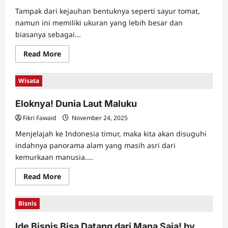
Tampak dari kejauhan bentuknya seperti sayur tomat,
namun ini memiliki ukuran yang lebih besar dan
biasanya sebagai...
Read
Read More
more
about
Paprika
Wisata
sebagai
Sumber
Kesehatan
Eloknya! Dunia Laut Maluku
Fikri Fawaid
November 24, 2025
Menjelajah ke Indonesia timur, maka kita akan disuguhi
indahnya panorama alam yang masih asri dari
kemurkaan manusia....
Read
Read More
more
about
Eloknya!
Bisnis
Dunia
Laut
Maluku
Ide Bisnis Bisa Datang dari Mana Saja! by