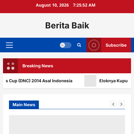
Skip
August 10, 2026
7:25:53 AM
to
content
Berita Baik
Subscribe
Primary
Menu
Breaking News
 Cup (DNC) 2014 Asal Indonesia
Eloknya Kupu – Kupu
Main News