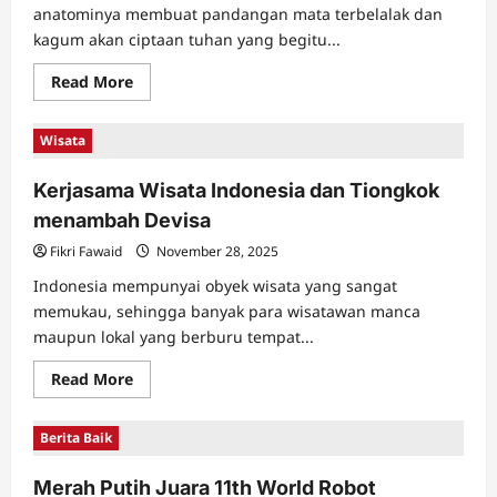
anatominya membuat pandangan mata terbelalak dan
kagum akan ciptaan tuhan yang begitu...
Read
Read More
more
about
Eloknya
Wisata
Kupu
–
Kupu
Kerjasama Wisata Indonesia dan Tiongkok
di
Lereng
menambah Devisa
Gunung
Betung
Fikri Fawaid
November 28, 2025
Indonesia mempunyai obyek wisata yang sangat
memukau, sehingga banyak para wisatawan manca
maupun lokal yang berburu tempat...
Read
Read More
more
about
Kerjasama
Berita Baik
Wisata
Indonesia
dan
Merah Putih Juara 11th World Robot
Tiongkok