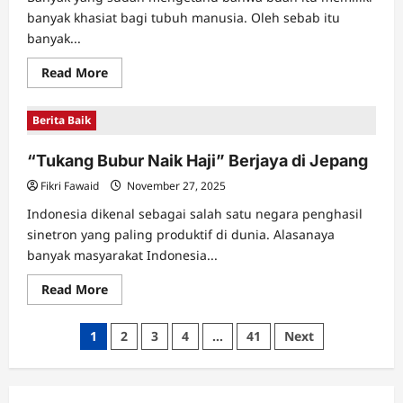
banyak khasiat bagi tubuh manusia. Oleh sebab itu
banyak...
Read
Read More
more
about
Manfaat
Berita Baik
Buah
Kesemek
untuk
“Tukang Bubur Naik Haji” Berjaya di Jepang
Tubuh
Fikri Fawaid
November 27, 2025
Indonesia dikenal sebagai salah satu negara penghasil
sinetron yang paling produktif di dunia. Alasanaya
banyak masyarakat Indonesia...
Read
Read More
more
about
“Tukang
Posts
1
2
3
4
…
41
Next
Bubur
Naik
pagination
Haji”
Berjaya
di
Jepang