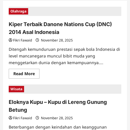
Olahraga
Kiper Terbaik Danone Nations Cup (DNC)
2014 Asal Indonesia
Fikri Fawaid
November 28, 2025
Ditengah kemunduruan prestasi sepak bola Indonesia di
level mancanegara muncul bibit muda yang
menggetarkan dunia dengan kemampuannya....
Read
Read More
more
about
Kiper
Wisata
Terbaik
Danone
Nations
Eloknya Kupu – Kupu di Lereng Gunung
Cup
(DNC)
Betung
2014
Asal
Indonesia
Fikri Fawaid
November 28, 2025
Beterbangan dengan keindahan dan keanggunan