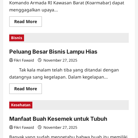
Komando Armada RI Kawasan Barat (Koarmabar) dapat
menggagalkan upaya...
Read
Read More
more
about
TNI
Bisnis
AL
Dapat
Menggagalkan
Peluang Besar Bisnis Lampu Hias
Pembajakan
di
Selat
Fikri Fawaid
November 27, 2025
Philips
Tak kala malam telah tiba yang ditandai dengan
datangnya sang kegelapan. Dalam kegelapan...
Read
Read More
more
about
Peluang
Kesehatan
Besar
Bisnis
Lampu
Manfaat Buah Kesemek untuk Tubuh
Hias
Fikri Fawaid
November 27, 2025
Banyak yang sudah mengetahu bahwa buah itu memiliki