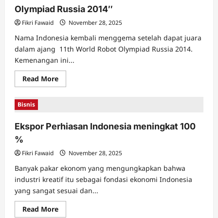
menambah
Olympiad Russia 2014″
Devisa
Fikri Fawaid
November 28, 2025
Nama Indonesia kembali menggema setelah dapat juara
dalam ajang 11th World Robot Olympiad Russia 2014.
Kemenangan ini...
Read
Read More
more
about
Merah
Bisnis
Putih
Juara
11th
Ekspor Perhiasan Indonesia meningkat 100
World
Robot
%
Olympiad
Russia
2014″
Fikri Fawaid
November 28, 2025
Banyak pakar ekonom yang mengungkapkan bahwa
industri kreatif itu sebagai fondasi ekonomi Indonesia
yang sangat sesuai dan...
Read
Read More
more