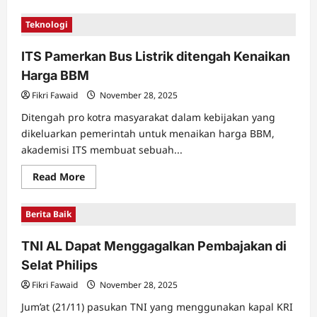
about
Ekspor
Teknologi
Perhiasan
Indonesia
meningkat
ITS Pamerkan Bus Listrik ditengah Kenaikan
100
%
Harga BBM
Fikri Fawaid
November 28, 2025
Ditengah pro kotra masyarakat dalam kebijakan yang
dikeluarkan pemerintah untuk menaikan harga BBM,
akademisi ITS membuat sebuah...
Read
Read More
more
about
ITS
Berita Baik
Pamerkan
Bus
Listrik
TNI AL Dapat Menggagalkan Pembajakan di
ditengah
Kenaikan
Selat Philips
Harga
BBM
Fikri Fawaid
November 28, 2025
Jum’at (21/11) pasukan TNI yang menggunakan kapal KRI